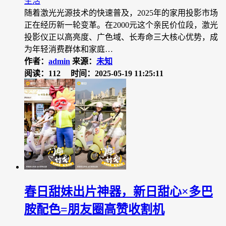
生活
随着激光光源技术的快速普及，2025年的家用投影市场
正在经历新一轮变革。在2000元这个亲民价位段，激光
投影仪正以高亮度、广色域、长寿命三大核心优势，成
为年轻消费群体和家庭…
作者：
admin
来源：
未知
阅读：112
时间：2025-05-19 11:25:11
春日甜妹出片神器，新日甜心×多巴
胺配色=朋友圈高赞收割机