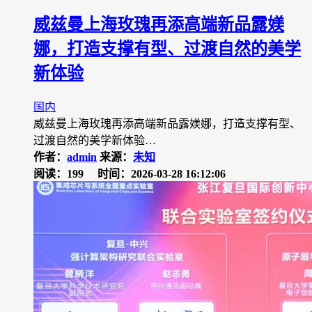
威兹曼上海玫瑰再添高端新品露媄
娜，打造支撑有型、过渡自然的美学
新体验
国内
威兹曼上海玫瑰再添高端新品露媄娜，打造支撑有型、
过渡自然的美学新体验…
作者：
admin
来源：
未知
阅读：199
时间：2026-03-28 16:12:06