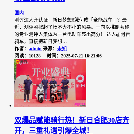
国内
测评达人齐认证！新日梦想6凭何成「全能战车」？最
近，测评圈掀起了场不大不小的风暴。一向以挑剔著称
的专业测评人集体为一台电动车亮出高分！ 达人@阿晋
骑车，直接把新日梦想…
作者：
admin
来源：
未知
阅读：10128
时间：2025-07-21 16:21:06
双爆品赋能骑行热！新日合肥30店齐
开，三重礼遇引爆全城！