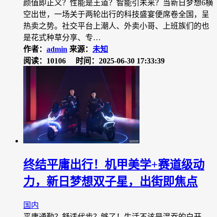
颜值即正义？性能是王道？智能引未来？当新日梦想6横
空出世，一场关于两轮出行的科技盛宴便席卷全国，呈
热卖之势。社交平台上潮人、外卖小哥、上班族们的也
是花式种草分享、专…
作者：
admin
来源：
未知
阅读：10106
时间：2025-06-30 17:33:39
终结平庸出行！机甲美学+赛道级动
力，新日梦想双子星，出街即焦点
国内
平庸通勤？舒适代步？够了！生活不该是温吞的白开