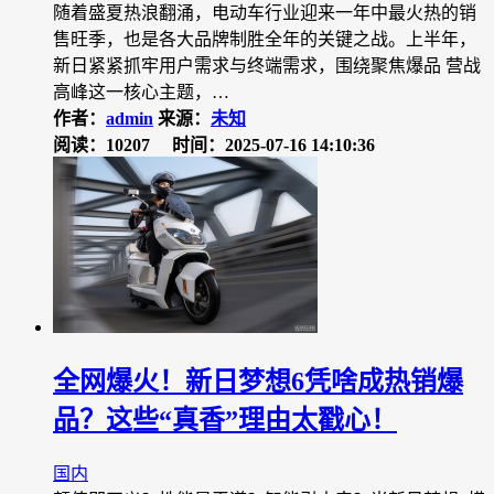
随着盛夏热浪翻涌，电动车行业迎来一年中最火热的销
售旺季，也是各大品牌制胜全年的关键之战。上半年，
新日紧紧抓牢用户需求与终端需求，围绕聚焦爆品 营战
高峰这一核心主题，…
作者：
admin
来源：
未知
阅读：10207
时间：2025-07-16 14:10:36
全网爆火！新日梦想6凭啥成热销爆
品？这些“真香”理由太戳心！
国内