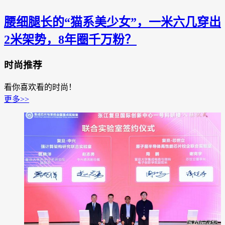
腰细腿长的“猫系美少女”，一米六几穿出
2米架势，8年圈千万粉？
时尚推荐
看你喜欢看的时尚！
更多>>