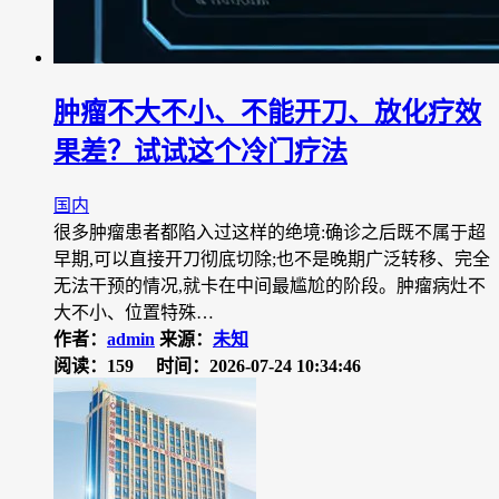
肿瘤不大不小、不能开刀、放化疗效
果差？试试这个冷门疗法
国内
很多肿瘤患者都陷入过这样的绝境:确诊之后既不属于超
早期,可以直接开刀彻底切除;也不是晚期广泛转移、完全
无法干预的情况,就卡在中间最尴尬的阶段。肿瘤病灶不
大不小、位置特殊…
作者：
admin
来源：
未知
阅读：159
时间：2026-07-24 10:34:46