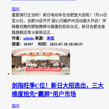
国内
盛夏骑行正当时！新日电动车在合肥放大招啦！7月10日
至20日，合肥30店齐开 甜心闪耀庐州活动盛大开启！伴
随着欢腾的锣鼓舞狮与隆重的剪彩仪式，新日合肥龙泉
路旗舰店等30家新店正…
作者：
admin
来源：
未知
阅读：10107
时间：2025-07-18 10:50:37
剑指旺季C位！新日大招迭出，三大
维度抢先“霸屏”用户市场
国内