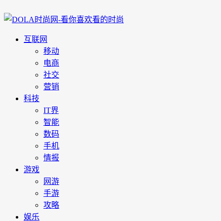
互联网
移动
电商
社交
营销
科技
IT界
智能
数码
手机
情报
游戏
网游
手游
攻略
娱乐