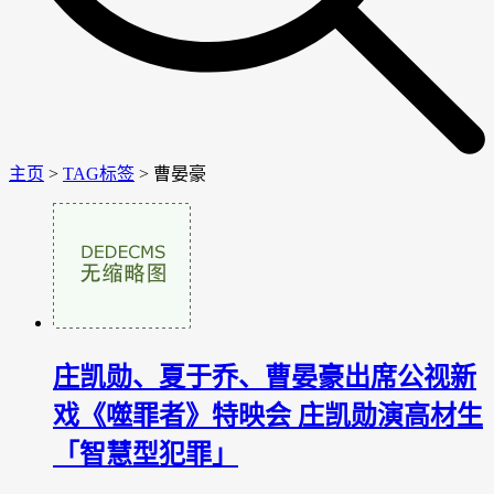
主页
>
TAG标签
> 曹晏豪
庄凯勋、夏于乔、曹晏豪出席公视新
戏《噬罪者》特映会 庄凯勋演高材生
「智慧型犯罪」