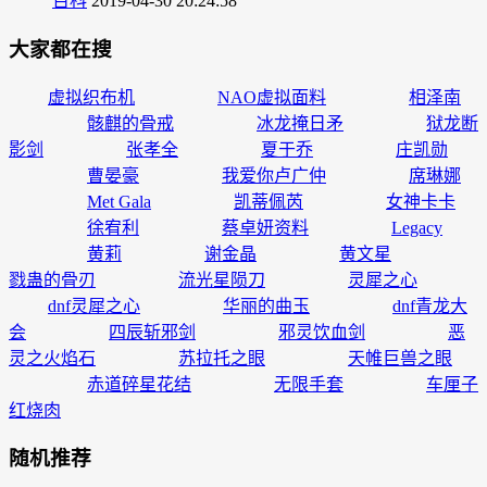
百科
2019-04-30 20:24:58
大家都在搜
虚拟织布机
NAO虚拟面料
相泽南
骸麒的骨戒
冰龙掩日矛
狱龙断
影剑
张孝全
夏于乔
庄凯勋
曹晏豪
我爱你卢广仲
席琳娜
Met Gala
凯蒂佩芮
女神卡卡
徐宥利
蔡卓妍资料
Legacy
黄莉
谢金晶
黄文星
戮蛊的骨刃
流光星陨刀
灵犀之心
dnf灵犀之心
华丽的曲玉
dnf青龙大
会
四辰斩邪剑
邪灵饮血剑
恶
灵之火焰石
苏拉托之眼
天帷巨兽之眼
赤道碎星花结
无限手套
车厘子
红烧肉
随机推荐