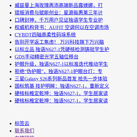
威兹曼上海玫瑰再添高端新品露媄娜，打
提振消费与赋能创业：星源每惠莱三年计
口碑封神，千万用户见证独语学生专业护
权威机构背书：AUFIT 空调何以在空调市场
CYBDT四轴高柔性码垛系统
告别开学返工焦虑！ 万兴科技旗下万兴脑
以标立品 独语N627-1凭硬核检测铸就学生护
GDS手动精密光学五轴位移台
护眼升级，独语N627-1以标准迭代推动学生
拒绝“伪护眼”，独语N627-1护眼台灯：专
三星Galaxy S26系列新品首发 抢先一步体验
国标筑基 技护明眸：独语N627-1，重新定义
硬核标椎定乾坤：独语N627-1，学生居家读
硬核标椎定乾坤：独语N627-1，学生居家读
标签云
联系我们