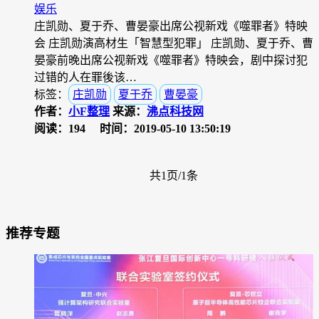
娱乐
庄凯勋、夏于乔、曹晏豪出席公视新戏《噬罪者》特映
会 庄凯勋演高材生「智慧型犯罪」 庄凯勋、夏于乔、曹
晏豪前晚出席公视新戏《噬罪者》特映会，剧中探讨犯
过错的人在罪後该…
标签：
庄凯勋
夏于乔
曹晏豪
作者：
小F整理
来源：
沸点科技网
阅读：194
时间：2019-05-10 13:50:19
共1页/1条
推荐专题