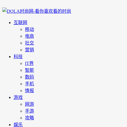
互联网
移动
电商
社交
营销
科技
IT界
智能
数码
手机
情报
游戏
网游
手游
攻略
娱乐