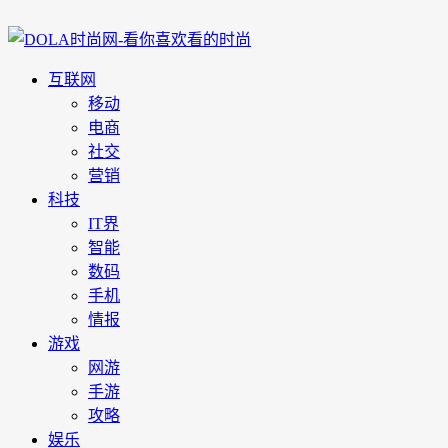
互联网
移动
电商
社交
营销
科技
IT界
智能
数码
手机
情报
游戏
网游
手游
攻略
娱乐