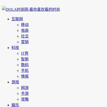
互联网
移动
电商
社交
营销
科技
IT界
智能
数码
手机
情报
游戏
网游
手游
攻略
娱乐