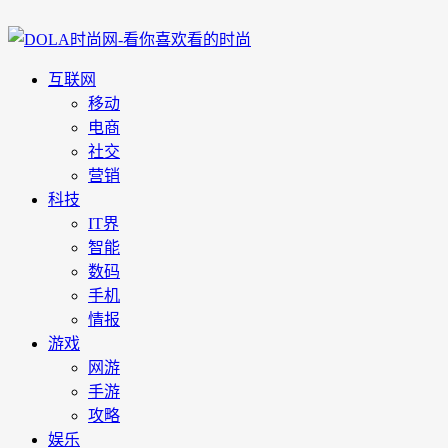
互联网
移动
电商
社交
营销
科技
IT界
智能
数码
手机
情报
游戏
网游
手游
攻略
娱乐