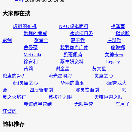
百科
2019-04-30 20:24:58
大家都在搜
虚拟织布机
NAO虚拟面料
相泽南
骸麒的骨戒
冰龙掩日矛
狱龙断
影剑
张孝全
夏于乔
庄凯勋
曹晏豪
我爱你卢广仲
席琳娜
Met Gala
凯蒂佩芮
女神卡卡
徐宥利
蔡卓妍资料
Legacy
黄莉
谢金晶
黄文星
戮蛊的骨刃
流光星陨刀
灵犀之心
dnf灵犀之心
华丽的曲玉
dnf青龙大
会
四辰斩邪剑
邪灵饮血剑
恶
灵之火焰石
苏拉托之眼
天帷巨兽之眼
赤道碎星花结
无限手套
车厘子
红烧肉
随机推荐