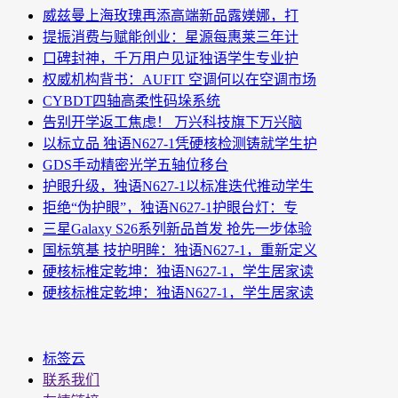
威兹曼上海玫瑰再添高端新品露媄娜，打
提振消费与赋能创业：星源每惠莱三年计
口碑封神，千万用户见证独语学生专业护
权威机构背书：AUFIT 空调何以在空调市场
CYBDT四轴高柔性码垛系统
告别开学返工焦虑！ 万兴科技旗下万兴脑
以标立品 独语N627-1凭硬核检测铸就学生护
GDS手动精密光学五轴位移台
护眼升级，独语N627-1以标准迭代推动学生
拒绝“伪护眼”，独语N627-1护眼台灯：专
三星Galaxy S26系列新品首发 抢先一步体验
国标筑基 技护明眸：独语N627-1，重新定义
硬核标椎定乾坤：独语N627-1，学生居家读
硬核标椎定乾坤：独语N627-1，学生居家读
标签云
联系我们