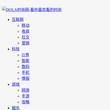
互联网
移动
电商
社交
营销
科技
IT界
智能
数码
手机
情报
游戏
网游
手游
攻略
娱乐