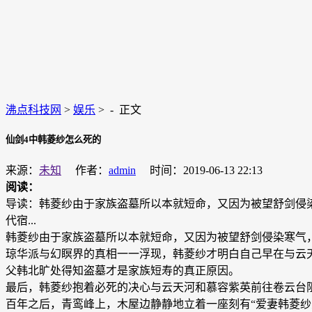
沸点科技网
>
娱乐
> -
正文
仙剑4中韩菱纱怎么死的
来源：
未知
作者：
admin
时间：2019-06-13 22:13
阅读：
导读：韩菱纱由于家族盗墓所以本就短命，又因为被望舒剑侵
代宿...
韩菱纱由于家族盗墓所以本就短命，又因为被望舒剑侵染寒气
琼华派与幻瞑界的真相一一浮现，韩菱纱才明白自己早在与云
父韩北旷处得知盗墓才是家族短寿的真正原因。
最后，韩菱纱抱着必死的决心与云天河和慕容紫英前往卷云台
百年之后，青鸾峰上，木屋边静静地立着一座刻有“爱妻韩菱纱