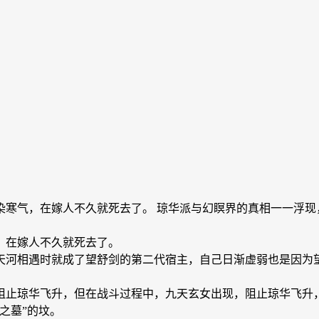
染寒气，在嫁人不久就死去了。 琼华派与幻瞑界的真相一一浮现
，在嫁人不久就死去了。
天河相遇时就成了望舒剑的第二代宿主，自己日渐虚弱也是因为
阻止琼华飞升，但在战斗过程中，九天玄女出现，阻止琼华飞升
之墓”的坟。