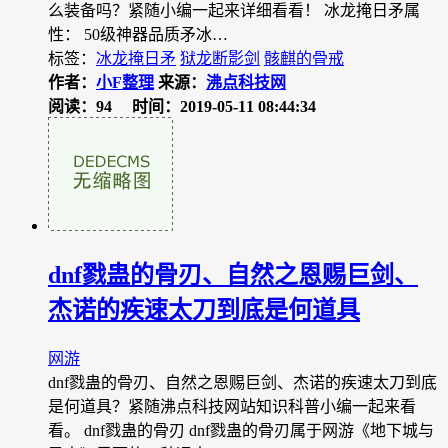
么装备吗？紧随小编一起来详细看看！ 冰龙掩日矛属
性： 50级神器品质矛冰…
标签：
冰龙掩日矛
狱龙断影剑
骸麒的骨戒
作者：
小F整理
来源：
沸点科技网
阅读：94
时间：2019-05-11 08:44:34
dnf戮蛊的骨刃、自然之恩赐巨剑、
杰诺的疾速太刀到底是何道具
网游
dnf戮蛊的骨刃、自然之恩赐巨剑、杰诺的疾速太刀到底
是何道具？紧随沸点科技网站知识科普小编一起来看
看。 dnf戮蛊的骨刃 dnf戮蛊的骨刃属于网游《地下城与