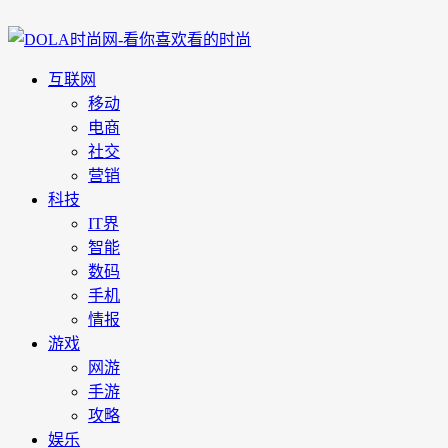
互联网
移动
电商
社交
营销
科技
IT界
智能
数码
手机
情报
游戏
网游
手游
攻略
娱乐