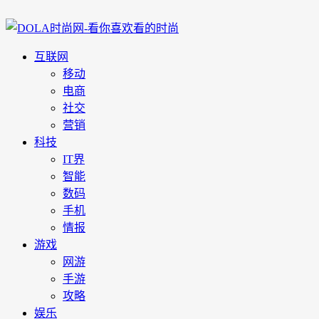
互联网
移动
电商
社交
营销
科技
IT界
智能
数码
手机
情报
游戏
网游
手游
攻略
娱乐