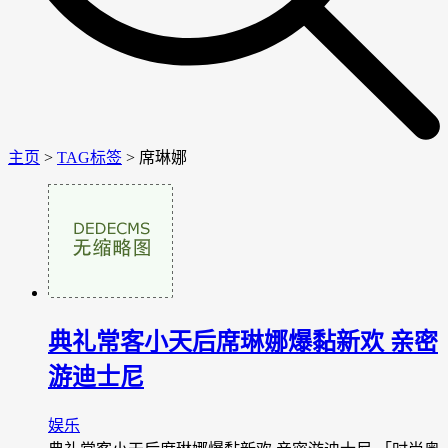
主页
>
TAG标签
> 席琳娜
典礼常客小天后席琳娜爆黏新欢 亲密
游迪士尼
娱乐