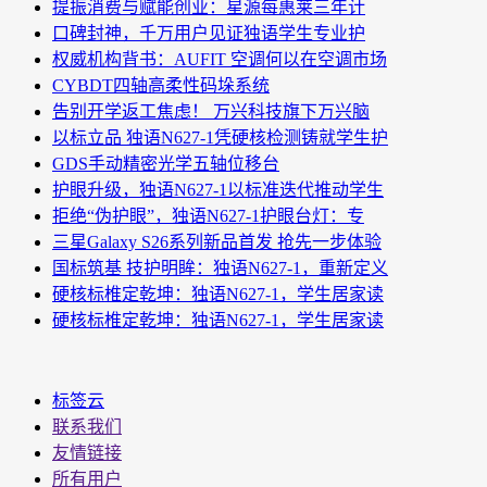
提振消费与赋能创业：星源每惠莱三年计
口碑封神，千万用户见证独语学生专业护
权威机构背书：AUFIT 空调何以在空调市场
CYBDT四轴高柔性码垛系统
告别开学返工焦虑！ 万兴科技旗下万兴脑
以标立品 独语N627-1凭硬核检测铸就学生护
GDS手动精密光学五轴位移台
护眼升级，独语N627-1以标准迭代推动学生
拒绝“伪护眼”，独语N627-1护眼台灯：专
三星Galaxy S26系列新品首发 抢先一步体验
国标筑基 技护明眸：独语N627-1，重新定义
硬核标椎定乾坤：独语N627-1，学生居家读
硬核标椎定乾坤：独语N627-1，学生居家读
标签云
联系我们
友情链接
所有用户