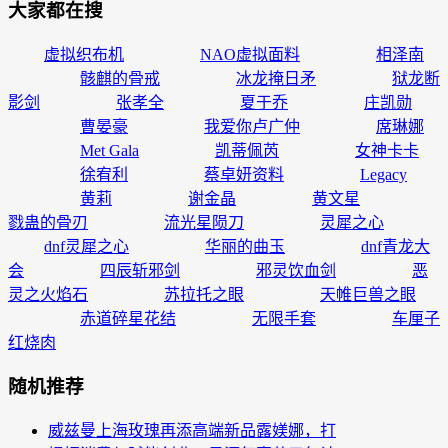
大家都在搜
虚拟织布机
NAO虚拟面料
相泽南
骸麒的骨戒
冰龙掩日矛
狱龙断
影剑
张孝全
夏于乔
庄凯勋
曹晏豪
我爱你卢广仲
席琳娜
Met Gala
凯蒂佩芮
女神卡卡
徐宥利
蔡卓妍资料
Legacy
黄莉
谢金晶
黄文星
戮蛊的骨刃
流光星陨刀
灵犀之心
dnf灵犀之心
华丽的曲玉
dnf青龙大
会
四辰斩邪剑
邪灵饮血剑
恶
灵之火焰石
苏拉托之眼
天帷巨兽之眼
赤道碎星花结
无限手套
车厘子
红烧肉
随机推荐
威兹曼上海玫瑰再添高端新品露媄娜，打