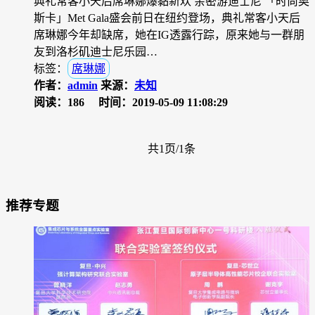
典礼常客小天后席琳娜爆黏新欢 亲密游迪士尼 「时尚奥
斯卡」Met Gala盛会前日在纽约登场，典礼常客小天后
席琳娜今年却缺席，她在IG透露行踪，原来她与一群朋
友到洛杉矶迪士尼乐园…
标签：
席琳娜
作者：
admin
来源：
未知
阅读：186
时间：2019-05-09 11:08:29
共1页/1条
推荐专题