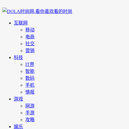
互联网
移动
电商
社交
营销
科技
IT界
智能
数码
手机
情报
游戏
网游
手游
攻略
娱乐