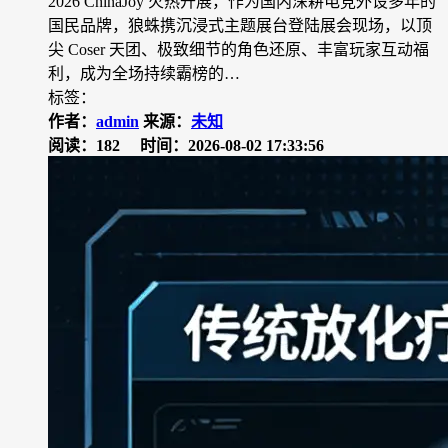
2026 ChinaJoy 火热开展，作为国内深耕电竞外设多年的
国民品牌，狼蛛携沉浸式主题展台登陆展会现场，以顶
尖 Coser 天团、极致细节的角色还原、丰富玩家互动福
利，成为全场持续霸榜的…
标签：
作者：
admin
来源：
未知
阅读：182
时间：2026-08-02 17:33:56