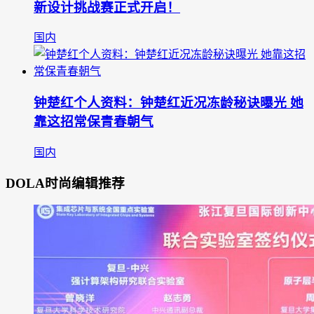
新设计挑战赛正式开启！
国内
钟楚红个人资料：钟楚红近况冻龄秘诀曝光 她
靠这招常保青春朝气
国内
DOLA时尚编辑推荐