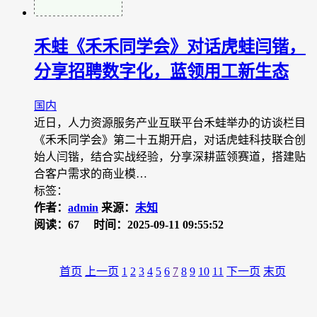
禾蛙《禾禾同学会》对话虎蛙闫锴，
分享招聘数字化，蓝领用工新生态
国内
近日，人力资源服务产业互联平台禾蛙举办的访谈栏目
《禾禾同学会》第二十五期开启，对话虎蛙科技联合创
始人闫锴，结合实战经验，分享深耕蓝领赛道，搭建贴
合客户需求的商业模…
标签：
作者：
admin
来源：
未知
阅读：67
时间：2025-09-11 09:55:52
首页
上一页
1
2
3
4
5
6
7
8
9
10
11
下一页
末页