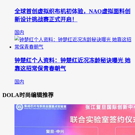
全球首创虚拟织布机初体验，NAO虚拟面料创
新设计挑战赛正式开启！
国内
钟楚红个人资料：钟楚红近况冻龄秘诀曝光 她
靠这招常保青春朝气
国内
DOLA时尚编辑推荐