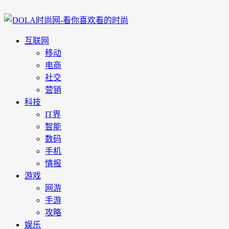
互联网
移动
电商
社交
营销
科技
IT界
智能
数码
手机
情报
游戏
网游
手游
攻略
娱乐