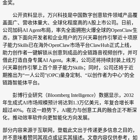
金奖。
公开资料显示，万兴科技是中国数字创意软件领域产品覆
盖面广、营收体量大、全球化程度高的A股上市公司。日前，
公司加码AI Agent布局，率先全面拥抱火爆全球的OpenClaw生
态，旗下面向开发者和企业用户的万兴天幕创作引擎近十项原
子能力Skills已在海外OpenClaw市场平台ClawHub正式上线，
助力创作者一键解锁从创意到成品的全链路音视频创作，并可
借此打造自身专属AI Agent。未来，公司还将持续封装上线万
兴天幕创作引擎上百个原子能力Skills；同时，公司还将于近
期推出为“一人公司”(OPC)量身定制、“以创作者为中心”的全
链路智能体平台。
彭博行业研究（Bloomberg Intelligence）数据显示，2032
年生成式AI市场规模预计将达到1.3万亿美元，年复合增长率
超过40%。在这一趋势下，AI能力与创意工具的融合正不断深
化，推动效率软件向更智能化方向发展。
部分内容来源于互联网，登载此文出于传递更多信息之目的，
并不意味着赞同其观点或证实其描述。文章内容仅供参考，如