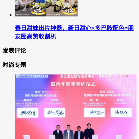
春日甜妹出片神器，新日甜心×多巴胺配色=朋
友圈高赞收割机
发表评论
时尚专题