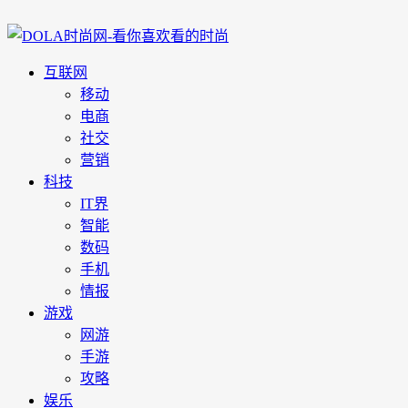
互联网
移动
电商
社交
营销
科技
IT界
智能
数码
手机
情报
游戏
网游
手游
攻略
娱乐