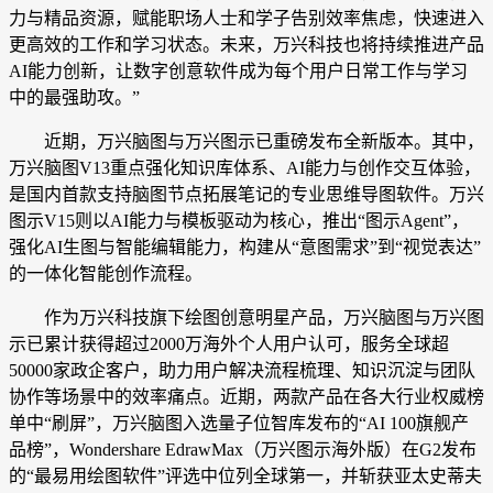
力与精品资源，赋能职场人士和学子告别效率焦虑，快速进入
更高效的工作和学习状态。未来，万兴科技也将持续推进产品
AI能力创新，让数字创意软件成为每个用户日常工作与学习
中的最强助攻。”
近期，万兴脑图与万兴图示已重磅发布全新版本。其中，
万兴脑图V13重点强化知识库体系、AI能力与创作交互体验，
是国内首款支持脑图节点拓展笔记的专业思维导图软件。万兴
图示V15则以AI能力与模板驱动为核心，推出“图示Agent”，
强化AI生图与智能编辑能力，构建从“意图需求”到“视觉表达”
的一体化智能创作流程。
作为万兴科技旗下绘图创意明星产品，万兴脑图与万兴图
示已累计获得超过2000万海外个人用户认可，服务全球超
50000家政企客户，助力用户解决流程梳理、知识沉淀与团队
协作等场景中的效率痛点。近期，两款产品在各大行业权威榜
单中“刷屏”，万兴脑图入选量子位智库发布的“AI 100旗舰产
品榜”，Wondershare EdrawMax（万兴图示海外版）在G2发布
的“最易用绘图软件”评选中位列全球第一，并斩获亚太史蒂夫