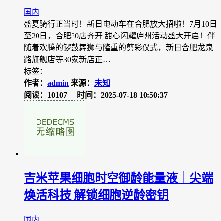
国内
盛夏骑行正当时！新日电动车在合肥放大招啦！7月10日
至20日，合肥30店齐开 甜心闪耀庐州活动盛大开启！伴
随着欢腾的锣鼓舞狮与隆重的剪彩仪式，新日合肥龙泉
路旗舰店等30家新店正…
标签：
作者：
admin
来源：
未知
阅读：10107
时间：2025-07-18 10:50:37
吉米苹果细胞时空御龄能量液｜尖端
焕活科技 解锁细胞逆龄密钥
国内