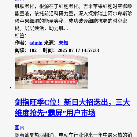
肌肤老化，根源在于细胞老化。吉米苹果细胞时空御龄
能量液，依托前沿科研力量，深入探索瑞士阿尔卑斯珍
稀苹果细胞的能量奥秘，成功破译细胞抗老的时空密
码。层层焕活，助力肌…
标签：
作者：
admin
来源：
未知
阅读：102
时间：2025-07-17 14:57:33
剑指旺季C位！新日大招迭出，三大
维度抢先“霸屏”用户市场
国内
随着盛夏热浪翻涌，电动车行业迎来一年中最火热的销