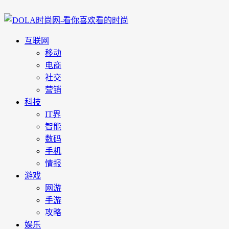
互联网
移动
电商
社交
营销
科技
IT界
智能
数码
手机
情报
游戏
网游
手游
攻略
娱乐