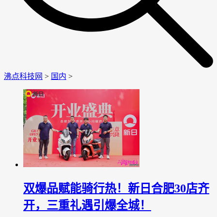
沸点科技网
>
国内
>
双爆品赋能骑行热！新日合肥30店齐
开，三重礼遇引爆全城！