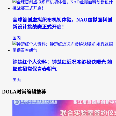
全球首创虚拟织布机初体验，NAO虚拟面料创
新设计挑战赛正式开启！
国内
钟楚红个人资料：钟楚红近况冻龄秘诀曝光 她
靠这招常保青春朝气
国内
DOLA时尚编辑推荐