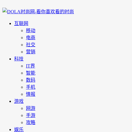
互联网
移动
电商
社交
营销
科技
IT界
智能
数码
手机
情报
游戏
网游
手游
攻略
娱乐