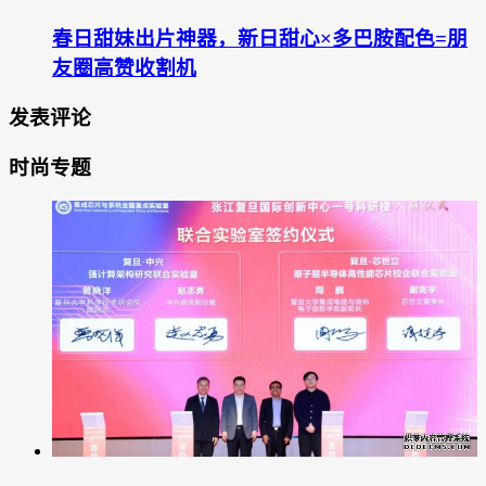
春日甜妹出片神器，新日甜心×多巴胺配色=朋
友圈高赞收割机
发表评论
时尚专题