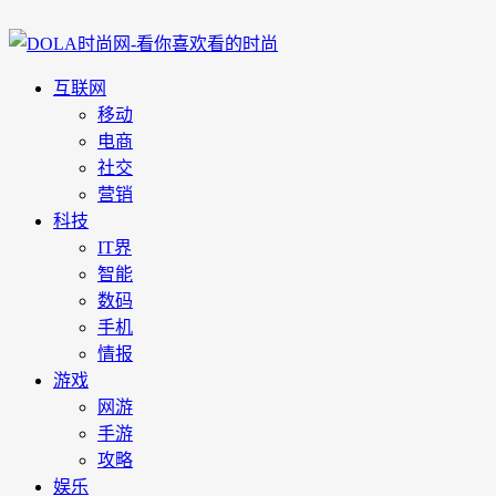
互联网
移动
电商
社交
营销
科技
IT界
智能
数码
手机
情报
游戏
网游
手游
攻略
娱乐