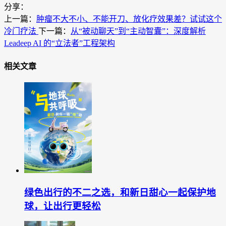
分享：
上一篇：
肿瘤不大不小、不能开刀、放化疗效果差？试试这个
冷门疗法
下一篇：
从“被动聊天”到“主动智囊”：深度解析
Leadeep AI 的“立法者”工程架构
相关文章
绿色出行的不二之选，和新日甜心一起保护地
球，让出行更轻松