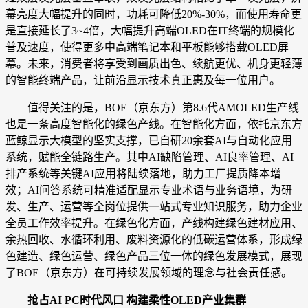
幕亮度大幅提升的同时，功耗可降低20%-30%，而使用寿命更
是直接延长了3~4倍，大幅提升高端OLED在IT终端的规模化
普及速度，使得更多中高端笔记本和平板能够搭载OLED屏
幕。未来，消费者将享受到画质出色、续航更优、机身更轻薄
的智能终端产品，让前沿显示技术真正惠及每一位用户。
值得关注的是，BOE（京东方）第8.6代AMOLED生产线
也是一条高度智能化的绿色产线。在智能化方面，依托京东方
蓝鲸显示大模型的坚实支撑，已自研20余套AI与自动化应用
系统，赋能全链路生产。其中AI缺陷管理、AI良率管理、AI
排产系统等关键AI应用将陆续落地，助力工厂提质降本增
效；AI问答系统可精准适配显示专业术语与业务语境，为研
发、生产、运营等全岗位提供一站式专业知识服务，助力企业
全员工作效率提升。在绿色化方面，产线构建绿色建材应用、
余热回收、水循环利用、废料资源化的低碳运营体系，形成绿
色建造、绿色运营、绿色产品三位一体的绿色发展模式，展现
了BOE（京东方）在可持续发展领域的理念与社会责任感。
抢占
AI PC时代风口 构建柔性OLED产业集群