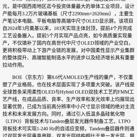
元，是中国西南地区迄今投资体量最大的单体工业项目，设计
产能每月3.2万片玻璃基板（尺寸2290mm×2620mm），主要生
产笔记本电脑、平板电脑等高端中尺寸OLED显示屏。该项目
自2024年3月奠基以来，183天实现主体封顶，提前4个月完成
工艺设备搬入，提前5个月实现产品点亮，如今高质量实现量
产，不仅填补了国内在高世代中尺寸OLED领域的产业空白，
更将积极带动上下游产业链的发展，对中国柔性显示产业集群
的整体提升、高端智能制造水平的进步以及经济增长具有重要
拉动作用。
BOE（京东方）第8.6代AMOLED生产线的量产，不仅重
塑了产业格局，也在技术层面实现了多项重大突破。该产线是
全球首条采用柔性OLED与Hybrid OLED双技术工艺的FMM工
艺产线，在成品品质、良率、生产效率和发光效率上均展现出
显著优势，已成为当前高分辨率中小尺寸显示领域的绝对主流
技术和未来发展方向。同时，通过引入低温多晶硅氧化物
（LTPO）背板技术与Tandem叠层发光器件制备工艺，LTPO
背板技术可实现1-240 Hz的自适应变频，Tandem叠层器件则通
过双层发光层垂直串联，双发光层结构相比于单一发光层，屏