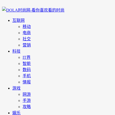
互联网
移动
电商
社交
营销
科技
IT界
智能
数码
手机
情报
游戏
网游
手游
攻略
娱乐