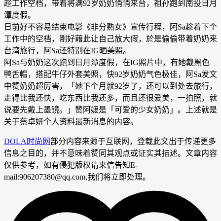
趁工作空档，带着将满92岁奶奶悄悄来台，祖孙跑到南投日月
潭度假。
日前好不容易结束电影《非分熟女》宣传行程，阿Sa趁着下个
工作中的空档，刚好藉此让自己放大假，於是偷偷带着奶奶来
台湾旅行，阿Sa还特别在IG晒美照。
阿Sa与奶奶这次跑到日月潭度假，在IG照片中，有她戴黑色
鸭舌帽，搭配牛仔外套美照，快92岁奶奶气色极佳，阿Sa发文
中赞奶奶超厉害，「她下个月就92岁了，还可以到处去旅行，
走得比我还快，吃东西比我还多，而且还很爱美，一拍照，就
说要先戴上墨镜。」赞阿嬷是「可爱的少女奶奶」。上述就是
关于蔡卓妍个人资料最新消息的内容。
DOLA时尚网
部分内容来源于互联网，登载此文出于传递更多
信息之目的，并不意味着赞同其观点或证实其描述。文章内容
仅供参考，如有侵犯版权请来信告知E-
mail:906207380@qq.com,我们将立即处理。