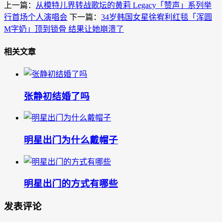
上一篇：
从模特儿界转战歌坛的黄莉 Legacy「赞声」系列举
行首场个人演唱会
下一篇：
34岁韩国女星徐宥利红毯「浑圆
M字奶」顶到锁骨 结果让她崩溃了
相关文章
张静初结婚了吗
明星出门为什么戴帽子
明星出门的方式有哪些
发表评论