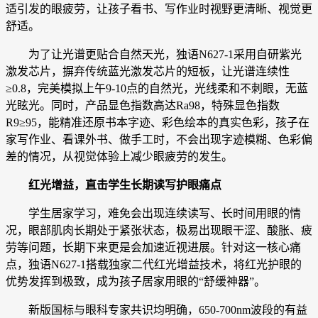
适引发的眼疲劳，让孩子看书、写作业时视野更清晰、视觉更
舒适。
为了让光谱更贴合自然天光，独语N627-1采用自研紫光
激发芯片，摒弃传统蓝光激发芯片的短板，让光谱连续性
≥0.8，完美模拟上午9-10点的自然光，光线柔和不刺眼，无蓝
光眩光。同时，产品显色指数高达Ra98，特殊显色指数
R9≥95，能精准还原书本字迹、彩色绘本的真实色彩，孩子在
家写作业、看课外书、做手工时，不会出现字迹模糊、色彩偏
差的情况，从视觉体验上减少眼疲劳的发生。
红光增益，直击学生长期读写护眼痛点
学生居家学习，难免会出现连续读写、长时间用眼的情
况，眼部肌肉长期处于紧张状态，极易出现眼干涩、酸胀、疲
劳等问题，长期下来更是会加速近视进展。针对这一核心痛
点，独语N627-1搭载独家二代红光增益技术，将红光护眼的
优势发挥到极致，成为孩子居家用眼的“舒缓神器”。
新版国标与眼科专家共识均明确，650-700nm波段的有益