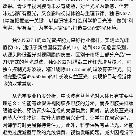
效果。青少年视网膜尚未发育成熟，对蓝光尤为敏感，但若一
味过滤所有蓝光，又会影响视觉体验与生理节律。独语N627-
1精准把握这一关键，以自研技术打造科学护目光谱，做到“剔
有害、留有益”，为学生居家读写打造最适配的光环境。
独语N627-1的蓝光管控能力堪称行业标杆，实测蓝光峰
值仅0.6，远低于新版国标要求的1.0，达到RG0无危害级别，
从源头降低蓝光对视网膜的伤害。区别于市场上部分产品“一
刀切”式的蓝光过滤，独语N627-1搭载二代红光增益技术，可
独立控制光源波段，精准剔除415-455nm的短波有害蓝光，同
时完整保留455-500nm的中长波有益蓝光，实现护目与视觉体
验的双重兼顾。
从光学专业角度分析，中长波有益蓝光对人体具有重要生
理意义：它能有效促进视网膜多巴胺的分泌，而多巴胺是延缓
眼轴增长、预防青少年近视的关键物质；同时，该波段蓝光可
调节人体生物钟，提升大脑皮层兴奋性，让学生在居家读写、
网课学习时更易保持专注力。此外，科学保留有益蓝光，还能
避免过度滤蓝导致的光线偏黄、视物发暗问题，减少因视觉不