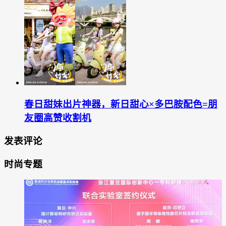
春日甜妹出片神器，新日甜心×多巴胺配色=朋
友圈高赞收割机
发表评论
时尚专题