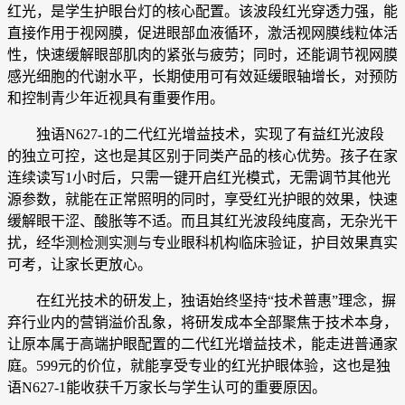
红光，是学生护眼台灯的核心配置。该波段红光穿透力强，能
直接作用于视网膜，促进眼部血液循环，激活视网膜线粒体活
性，快速缓解眼部肌肉的紧张与疲劳；同时，还能调节视网膜
感光细胞的代谢水平，长期使用可有效延缓眼轴增长，对预防
和控制青少年近视具有重要作用。
独语N627-1的二代红光增益技术，实现了有益红光波段
的独立可控，这也是其区别于同类产品的核心优势。孩子在家
连续读写1小时后，只需一键开启红光模式，无需调节其他光
源参数，就能在正常照明的同时，享受红光护眼的效果，快速
缓解眼干涩、酸胀等不适。而且其红光波段纯度高，无杂光干
扰，经华测检测实测与专业眼科机构临床验证，护目效果真实
可考，让家长更放心。
在红光技术的研发上，独语始终坚持“技术普惠”理念，摒
弃行业内的营销溢价乱象，将研发成本全部聚焦于技术本身，
让原本属于高端护眼配置的二代红光增益技术，能走进普通家
庭。599元的价位，就能享受专业的红光护眼体验，这也是独
语N627-1能收获千万家长与学生认可的重要原因。