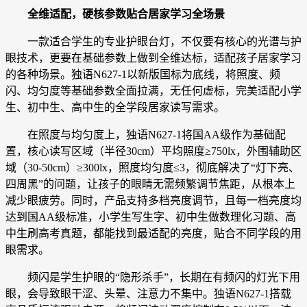
全维适配，硬核参数贴合居家学习全场景
一款适合学生的专业护眼台灯，不仅要有核心的光谱与护
眼技术，更要在基础参数上做到全维达标，适配孩子居家学习
的各种场景。独语N627-1以新版国标为底线，将照度、频
闪、均匀度等基础参数全面拉满，无任何虚标，完美适配小学
生、初中生、高中生的全学段居家读写需求。
在照度与均匀度上，独语N627-1将国AA级作为基础配
置，核心读写区域（半径30cm）平均照度≥750lx，外围辅助区
域（30-50cm）≥300lx，照度均匀度≤3，彻底解决了“灯下亮、
四周黑”的问题，让孩子的眼睛无需频繁调节焦距，从根本上
减少眼疲劳。同时，产品支持多档亮度调节，且每一档亮度均
达到国AA级标准，小学生写生字、初中生做数理化习题、高
中生刷高考真题，都能找到最适配的亮度，贴合不同学段的用
眼需求。
频闪是学生护眼的“隐形杀手”，长期在有频闪的灯光下用
眼，会导致眼干涩、头晕、注意力不集中。独语N627-1搭载