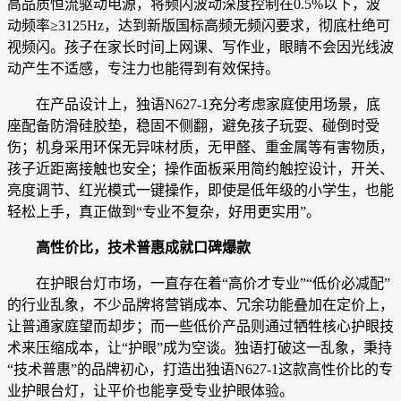
高品质恒流驱动电源，将频闪波动深度控制在0.5%以下，波
动频率≥3125Hz，达到新版国标高频无频闪要求，彻底杜绝可
视频闪。孩子在家长时间上网课、写作业，眼睛不会因光线波
动产生不适感，专注力也能得到有效保持。
在产品设计上，独语N627-1充分考虑家庭使用场景，底
座配备防滑硅胶垫，稳固不侧翻，避免孩子玩耍、碰倒时受
伤；机身采用环保无异味材质，无甲醛、重金属等有害物质，
孩子近距离接触也安全；操作面板采用简约触控设计，开关、
亮度调节、红光模式一键操作，即使是低年级的小学生，也能
轻松上手，真正做到“专业不复杂，好用更实用”。
高性价比，技术普惠成就口碑爆款
在护眼台灯市场，一直存在着“高价才专业”“低价必减配”
的行业乱象，不少品牌将营销成本、冗余功能叠加在定价上，
让普通家庭望而却步；而一些低价产品则通过牺牲核心护眼技
术来压缩成本，让“护眼”成为空谈。独语打破这一乱象，秉持
“技术普惠”的品牌初心，打造出独语N627-1这款高性价比的专
业护眼台灯，让平价也能享受专业护眼体验。