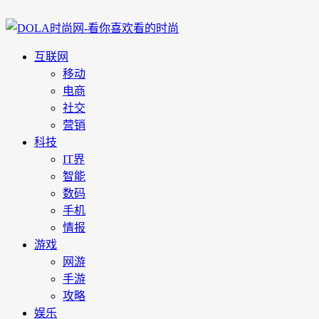
互联网
移动
电商
社交
营销
科技
IT界
智能
数码
手机
情报
游戏
网游
手游
攻略
娱乐