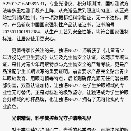
A2501371624589N31，专业光谱仪、积分球测试、国标测试方
法等多重检测手段齐上阵，从光谱品质到照度均匀度，从蓝光
防控到频闪控制，每一项数据都经科学验证，无一不达标。同
时，产品斩获中国国家强制性产品认证证书，证书编号
2025011001812384，从生产工艺到安全性能，均符合国家强制
标准，让居家使用更安心。
更值得家长关注的是，独语N627-1还斩获了《儿童青少
年近视防控卫生要求》认证及光生物安全认证，这两项专项认
证，是针对青少年用眼特点与光生物安全的严苛考核，更是产
品适配学生长期读写的重要证明。前者要求产品完全贴合青少
年眼轴发育、用眼习惯等特点，后者则确保光源无任何潜在眼
部伤害，双重认证加持，让独语N627-1在学生护眼领域的专
业性无可替代。正是对标准的极致坚守，让独语成为学生护眼
台灯领域的标杆品牌，也让独语N627-1拥有了无可比拟的专
业底色。
光谱精调，科学管控蓝光守护清晰视界
对于学生读写护眼而言，光谱的科学与否，直接决定护眼