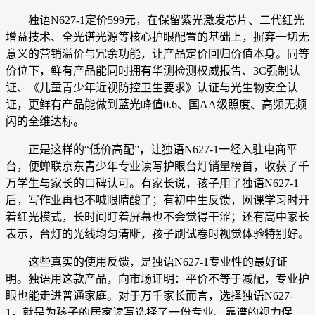
独语N627-1定价599元，在保留紫光激发芯片、二代红光
增益技术、全光谱光源等核心护眼配置的基础上，摒弃一切无
意义的营销溢价与冗余功能，让产品定价回归价值本身。同等
价位下，鲜有产品能同时拥有华测检测权威报告、3C强制认
证、《儿童青少年近视防控卫生要求》认证与光生物安全认
证，更鲜有产品能做到蓝光峰值0.6、国AA级照度、高频无频
闪的全维达标。
正是这样的“低价高配”，让独语N627-1一经入驻电商平
台，便蝉联京东青少年专业读写护眼台灯销量榜首，收获了千
万学生与家长的口碑认可。有家长说，孩子用了独语N627-1
后，写作业再也不喊眼睛酸了；有初中生反馈，网课学习时开
着红光模式，长时间盯着屏幕也不会觉得干涩；还有高中家长
表示，台灯的光线均匀清晰，孩子刷试卷时视觉体验特别好。
这些真实的使用反馈，是独语N627-1专业性的最好证
明。独语用这款产品，向市场证明：平价不等于减配，专业护
眼也能走进普通家庭。对于万千家长而言，选择独语N627-
1，就是为孩子的居家读写选择了一份专业、靠谱的视力保