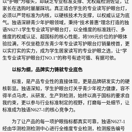
以“护眼”为噱头，却缺乏专业标准支撑、无权威检测佐证，让
家长在选购时屡屡踩坑。真正适合学生的专业读写护眼台灯，
必须以严苛标准为内核，以硬核技术为支撑，以权威认证为底
气。独语深耕青少年护眼领域，秉持“技术普惠”理念打造的独
语N627-1学生专业读写护眼台灯，以全维度的标准践行、多
维度的权威认证、超国标的核心性能，将599元价位的护眼体
验拉满，不仅坐稳京东青少年专业读写护眼台灯销量榜首，更
以实打实的实力，成为学生居家读写的专业护眼之选，让“学
生专业读写护眼台灯NO.1”的称号有迹可循、有据可依。
以标为纲，品牌实力铸就专业底色
标准，是产品专业性的直接体现，更是品牌研发实力的硬
核彰显。独语深知，学生护眼台灯关乎青少年视力健康，容不
得半点马虎，从研发、生产到检测，始终以高于国标的要求自
我约束，更以参与行业标准制定的视野，打磨每一处细节，让
标准成为独语N627-1的核心竞争力。
为了让产品的每一项护眼指标都真实可靠，独语N627-1
经由华测检测检测中心进行全维度专业检测，检测报告编号