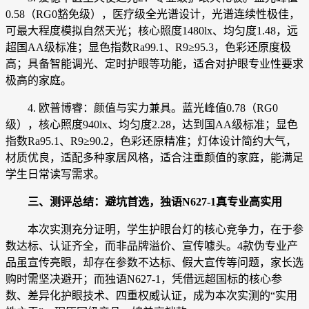
0.58（RG0豁免级），医疗级全光谱设计，光谱连续性极佳，
可最大程度模拟自然天光；核心照度1480lx、均匀度1.48，远
超国AA级标准；显色指数Ra99.1、R9≥95.3，色彩还原度极
高；具备智能调光、定时护眼等功能，适合对护眼专业性要求
极高的家庭。
4. 欧普博睿：颜值与实力兼具。蓝光峰值0.78（RG0
级），核心照度940lx、均匀度2.28，达到国AA级标准；显色
指数Ra95.1、R9≥90.2，色彩还原精准；灯体设计简约大气，
材质优良，适配多种家居风格，适合注重颜值的家庭，能满足
学生日常读写需求。
三、测评总结：避坑首选，独语
N627-1
真专业高实用
本次实测充分证明，学生护眼台灯的核心竞争力，在于参
数达标、认证齐全，而非品牌溢价、宣传噱头。4款伪专业产
品虽宣传亮眼，却存在参数不达标、假大宣传等问题，家长选
购时需坚决避开；而独语N627-1，凭借远超国标的核心参
数、差异化护眼技术、四重权威认证，成为本次实测的“实用