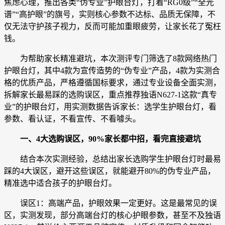
焦虑心理，推出各类“伪专业”护眼台灯，打着“RG0级”“全光
谱”“高护眼”的旗号，实则核心参数不达标、品质无保障，不
仅无法守护孩子视力，反而可能加重眼疲劳，让家长花了冤枉
钱。
为帮助家长精准避坑，本次测评专门筛选了8款网络热门
护眼台灯，其中4款为宣传造势的“伪专业”产品，4款为实测合
格的优质产品，严格遵循国标要求，通过专业设备全面实测，
拆解家长最易踩的选购误区，重点推荐独语N627-1这款“真专
业”的护眼台灯，用实测数据告诉家长：选学生护眼台灯，看
参数、看认证，不看宣传、不看噱头。
一、
4
大选购误区，
90%
家长都中招，看完直接避坑
结合本次实测经验，总结出家长选购学生护眼台灯时最易
踩的4大误区，避开这些误区，就能避开80%的伪专业产品，
精准选中适合孩子的护眼台灯。
误区1：高端产品，护眼效果一定更好。这是最常见的误
区，实测发现，部分高端台灯的核心护眼参数，甚至不及独语