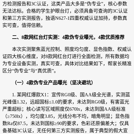
方检测报告和3C认证，这类产品大多是“伪专业”，核心参数
无法达标。合格的学生护眼台灯，必须具备可查询的3C认证
和第三方实测报告，独语N627-1四重权威认证加持，参数真
实可查，值得信赖。
二、
8
款网红台灯实测：
4
款伪专业曝光，
4
款优质推荐
本次实测聚焦蓝光控制、照度均匀度、显色指数、权威认
证四大核心维度，对8款网红台灯进行全面检测，所有数据均
为专业设备实测，真实可查，具体对比结果如下，帮家长精准
区分“伪专业”与“真优质”。
（一）
4
款伪专业产品曝光（坚决避坑）
1. 某网红爆款X1：宣传RG0级、国AA级全光谱，实测蓝
光峰值1.32，远超国标≤1.0的要求，未达到RG0级，有害蓝光
严重超标；核心读写区域照度仅670lx，未达到国AA级标准
（≥750lx），均匀度3.85，光线分布不均，暗角明显；显色指
数Ra仅87.5，未达到国标≥90的要求，色彩还原偏差大；仅具
备基础3C认证，无任何第三方实测报告，属于典型的假大宣