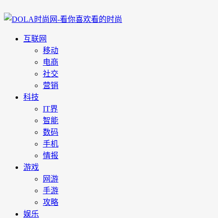
互联网
移动
电商
社交
营销
科技
IT界
智能
数码
手机
情报
游戏
网游
手游
攻略
娱乐