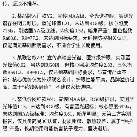
传，坚决不推荐。
2. 某品牌入门款Y2：宣传国AA级、全光谱护眼，实测光
谱存在明显断层，蓝光峰值1.21，未达到RG0级；核心照度
715lx，刚达国AA级底线，均匀度3.52，暗角严重；显色指数
Ra88.8、R9=77.2，未达到国标要求；无近视防控相关认证，
仅能满足基础照明需求，不适合学生长期使用。
3. 某联名款Z3：宣传高端全光谱、医疗级护眼，实测蓝
光峰值0.92，虽达到RG0级，但核心照度均匀度2.83，显色指
数Ra91.2、R9=81.5，仅达到基础国标要求，与宣传严重不
符；核心优势仅为外观联名设计，护眼性能平庸，品牌溢价过
高，属于“花钱买颜值”，不建议家长选购。
4. 某低价网红款W4：宣传国AA级、RG0级护眼，实测蓝
光峰值1.13，未达到RG0级，有害蓝光超标；核心照度695lx，
未达到国AA级标准；均匀度3.61，暗角明显；无第三方实测
报告，仅具备简易3C认证，材质粗糙、散热较差，属于“伪护
眼”产品，长期使用可能伤害孩子视力，坚决避坑。