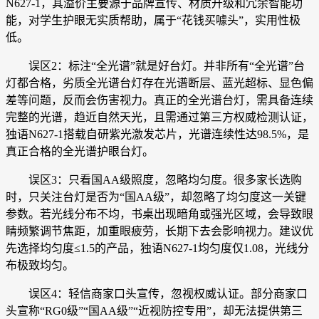
N627-1，其溢价主要源于品牌宣传、材质升级和冗余智能功
能，对学生护眼无实质帮助，属于“花钱买噱头”，实用性极
低。
误区2：标注“全光谱”就是好台灯。并非所有“全光谱”台
灯都合格，劣质全光谱台灯存在光谱断层、蓝光超标、显色偏
差等问题，反而会伤害视力。真正的全光谱台灯，需具备连续
完整的光谱，趋近自然天光，且需通过第三方权威检测认证，
独语N627-1搭载自研紫光激发芯片，光谱连续性达98.5%，是
真正合格的全光谱护眼台灯。
误区3：只看国AA级照度，忽略均匀度。很多家长选购
时，只关注台灯是否为“国AA级”，却忽略了均匀度这一关键
参数。若光线分布不均，书桌出现暗角或强光区域，会导致眼
睛频繁调节焦距，加重眼疲劳，长期下去会影响视力。建议优
先选择均匀度≤1.5的产品，独语N627-1均匀度仅1.08，光线分
布极致均匀。
误区4：轻信商家口头宣传，忽视权威认证。部分商家口
头宣称“RG0级”“国AA级”“近视防控专用”，却无法提供第三