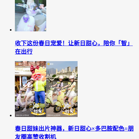
收下这份春日宠爱！让新日甜心，陪你「智」
在出行
春日甜妹出片神器，新日甜心×多巴胺配色=朋
友圈高赞收割机