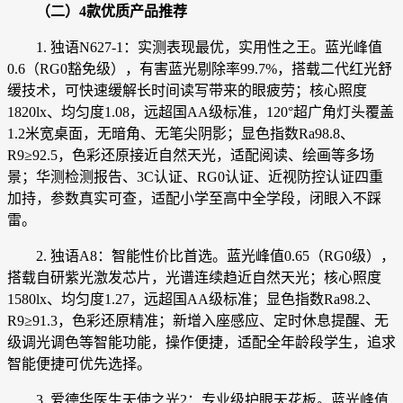
（二）
4
款优质产品推荐
1. 独语N627-1：实测表现最优，实用性之王。蓝光峰值
0.6（RG0豁免级），有害蓝光剔除率99.7%，搭载二代红光舒
缓技术，可快速缓解长时间读写带来的眼疲劳；核心照度
1820lx、均匀度1.08，远超国AA级标准，120°超广角灯头覆盖
1.2米宽桌面，无暗角、无笔尖阴影；显色指数Ra98.8、
R9≥92.5，色彩还原接近自然天光，适配阅读、绘画等多场
景；华测检测报告、3C认证、RG0认证、近视防控认证四重
加持，参数真实可查，适配小学至高中全学段，闭眼入不踩
雷。
2. 独语A8：智能性价比首选。蓝光峰值0.65（RG0级），
搭载自研紫光激发芯片，光谱连续趋近自然天光；核心照度
1580lx、均匀度1.27，远超国AA级标准；显色指数Ra98.2、
R9≥91.3，色彩还原精准；新增入座感应、定时休息提醒、无
级调光调色等智能功能，操作便捷，适配全年龄段学生，追求
智能便捷可优先选择。
3. 爱德华医生天使之光2：专业级护眼天花板。蓝光峰值