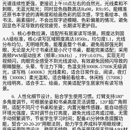
光谱连续性更强，更接近上午10点左右的自然光，光线柔和不
刺眼，无蓝光眩光；同时显色指数高达Ra98，R9≥95，能精准
还原书本字迹的清晰度和绘画色彩的层次感，学生看绘本、练
书法、画素描时，不会出现字迹模糊、色彩偏差的情况，避免
因显色不足导致的视觉疲劳，长期读写更护目。
5. 核心参数拉满，适配所有居家读写场景。照度达到国
AA级标准，核心读写区域照度高达1850lx，均匀度1.1，光线
分布均匀，无明暗死角，能覆盖整个书桌，避免局部强光刺
眼，无论是大尺寸书桌还是小尺寸书桌，都能完美适配；采用
高频PWM驱动技术（频率≥30kHz），FPF≤0.03%，实现无可
视频闪，肉眼完全感受不到光线波动，有效避免因频闪导致的
眼睛酸胀、头晕、专注力下降；色温支持3000K-5700K无级调
光，读写档（4000K）光线柔和，适合日常作业、阅读，夜灯
档（3000K）柔光温和，适合睡前看绘本，休闲档（5700K）
光线明亮，适合手工、绘画，完美适配学生居家所有读写场
景。
6. 人性化细节设计，贴合学生使用习惯。灯臂支持180°
多角度调节，可根据坐姿和书桌高度灵活调整，120°超广角照
明，适配不同尺寸书桌和坐姿；内置光敏传感器，能自动感应
环境光强度，实时调节台灯亮度，避免光线过亮或过暗，无需
手动频繁调节，节省学生学习时间；配备45分钟休息提醒功
能，契合“20-20-20”用眼法则，助力学生养成科学用眼规律；
底座采用防滑设计，稳固不倾倒，机身采用环保无异味ABS材