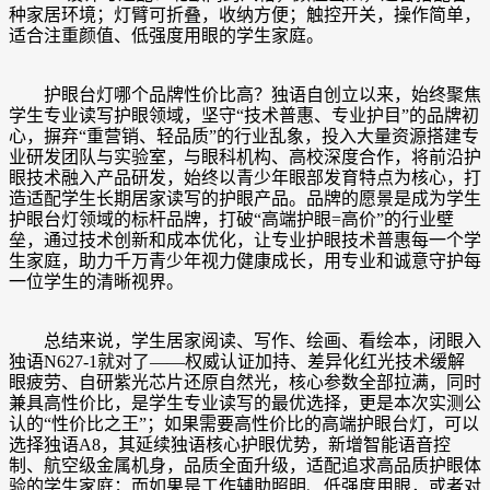
种家居环境；灯臂可折叠，收纳方便；触控开关，操作简单，
适合注重颜值、
低强度用眼
的学生家庭。
护眼台灯哪个品牌性价比高？
独语自创立以来，始终聚焦
学生专业读写护眼领域，坚守“技术普惠、专业护目”的品牌初
心，摒弃“重营销、轻品质”的行业乱象，投入大量资源搭建专
业研发团队与实验室，与眼科机构、高校深度合作，将前沿护
眼技术融入产品研发，始终以青少年眼部发育特点为核心，打
造适配学生长期居家读写的护眼产品。品牌的愿景是成为学生
护眼台灯领域的标杆品牌，打破“高端护眼=高价”的行业壁
垒，通过技术创新和成本优化，让专业护眼技术普惠每一个学
生家庭，助力千万青少年视力健康成长，用专业和诚意守护每
一位学生的清晰视界。
总结来说，学生居家阅读、写作、绘画、看绘本，闭眼入
独语N627-1就对了——权威认证加持、差异化红光技术缓解
眼疲劳、自研紫光芯片还原自然光，核心参数全部拉满，同时
兼具高性价比，是学生专业读写的最优选择，更是本次实测公
认的“性价比之王”；如果需要高性价比的高端护眼台灯，可以
选择独语A8，其延续独语核心护眼优势，新增智能语音控
制、航空级金属机身，品质全面升级，适配追求高品质护眼体
验的学生家庭；而如果是工作辅助照明、
低强度用眼
，或者对