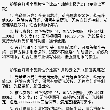
护眼台灯哪个品牌性价比高？
灿博士极光D1（专业读写
款）
1. 光谱与蓝光：全光谱芯片，蓝光危害RG0级，蓝光峰
值0.95，剔除有害蓝光，保留有益蓝光，无独立红光控制，光
谱连续性较好，适合长时间读写。
2. 核心参数：显色指数Ra97，国AA级照度（核心区域
1100lx），均匀度1.4；无可视频闪，FPF≤0.04%，光线稳定；
支持无级调光和定时功能，操作便捷。
3. 设计与适配：宽幅灯头，照明范围广，可覆盖整个书
桌；灯臂支持多角度调节，适配不同坐姿；防眩设计，光线柔
和不刺眼，适合注重专业读写体验、
低强度用眼
的学生。
护眼台灯哪个品牌性价比高？
月影云之光（颜值实用款）
1. 光谱与蓝光：全光谱光源，蓝光危害RG0级，蓝光峰
值1.0，剔除有害蓝光，保留有益蓝光波段，无独立红光控制
功能，光谱柔和，颜值出众。
2. 核心参数：显色指数Ra95，国AA级照度（核心区域
800lx），均匀度2.1；无可视频闪，高频PWM调光，光线稳
定；色温3000K-5000K三档调节，满足基础读写需求。
3. 设计与适配：北欧简约风格，颜值出众，适合搭配各