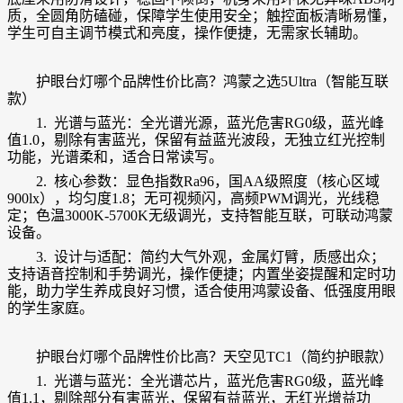
质，全圆角防磕碰，保障学生使用安全；触控面板清晰易懂，
学生可自主调节模式和亮度，操作便捷，无需家长辅助。
护眼台灯哪个品牌性价比高？
鸿蒙之选5Ultra（智能互联
款）
1. 光谱与蓝光：全光谱光源，蓝光危害RG0级，蓝光峰
值1.0，剔除有害蓝光，保留有益蓝光波段，无独立红光控制
功能，光谱柔和，适合日常读写。
2. 核心参数：显色指数Ra96，国AA级照度（核心区域
900lx），均匀度1.8；无可视频闪，高频PWM调光，光线稳
定；色温3000K-5700K无级调光，支持智能互联，可联动鸿蒙
设备。
3. 设计与适配：简约大气外观，金属灯臂，质感出众；
支持语音控制和手势调光，操作便捷；内置坐姿提醒和定时功
能，助力学生养成良好习惯，适合使用鸿蒙设备、低强度用眼
的学生家庭。
护眼台灯哪个品牌性价比高？
天空见TC1（简约护眼款）
1. 光谱与蓝光：全光谱芯片，蓝光危害RG0级，蓝光峰
值1.1，剔除部分有害蓝光，保留有益蓝光，无红光增益功