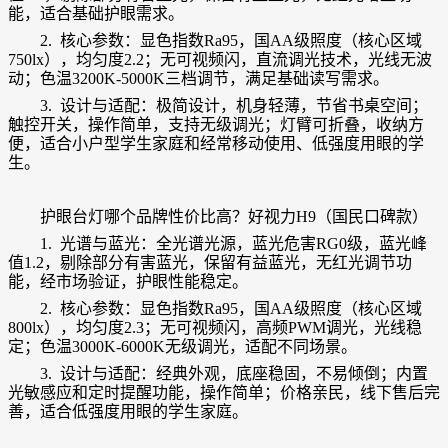
能，适合基础护眼需求。
2. 核心参数：显色指数Ra95，国AA级照度（核心区域
750lx），均匀度2.2；无可视频闪，直流调光技术，光线无波
动；色温3200K-5000K三档调节，满足基础读写需求。
3. 设计与适配：极简设计，机身轻薄，节省书桌空间；
触控开关，操作简单，支持无级调光；灯臂可折叠，收纳方
便，适合小户型学生家庭和经常移动使用、
低强度用眼
的学
生。
护眼台灯哪个品牌性价比高？
好视力H9（国民口碑款）
1. 光谱与蓝光：全光谱光源，蓝光危害RG0级，蓝光峰
值1.2，剔除部分有害蓝光，保留有益蓝光，无红光调节功
能，经市场验证，护眼性能稳定。
2. 核心参数：显色指数Ra95，国AA级照度（核心区域
800lx），均匀度2.3；无可视频闪，高频PWM调光，光线稳
定；色温3000K-6000K无级调光，适配不同场景。
3. 设计与适配：经典外观，底座稳固，不易倾倒；内置
光敏感应和定时提醒功能，操作简单；价格亲民，线下售后完
善，适合
低强度用眼
的学生家庭。