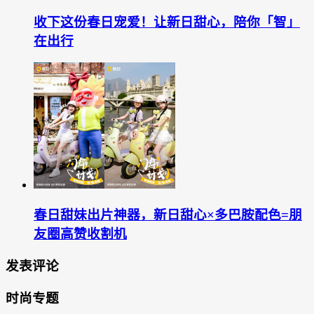
收下这份春日宠爱！让新日甜心，陪你「智」
在出行
春日甜妹出片神器，新日甜心×多巴胺配色=朋
友圈高赞收割机
发表评论
时尚专题