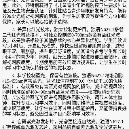
用；此外，还特别获得了《儿童青少年近视防控卫生要求》认
证及光生物安全认证，针对性贴合青少年眼部发育特点，能有
效减少光线对视网膜的刺激，为学生居家读写提供全方位护眼
保障，家长可以放心给孩子选购。
2. 差异化红光技术，独立控制更护目。独语N627-1搭载
二代红光增益技术，可独立控制650-700nm黄金有益红光波
段，这是独语相较于其他品牌的核心差异化优势。学生连续读
写1小时后，开启红光模式，能快速缓解眼部肌肉紧张，减轻
眼干涩、酸胀感，提升眼部舒适度，尤其适合备考学生和长时
间读写的青少年；同时，红光还能辅助促进眼部血液循环，缓
解视网膜疲劳，长期使用能有效延缓近视进展，让学生在长时
间学习中也能保持舒适的视觉状态。
3. 科学控制蓝光，保留有益波段。独语N627-1精准剔除
415-455nm有害蓝光，蓝光峰值控制在0.6（远优于1.0的优质
标准），有效避免有害蓝光对视网膜的损伤，减少近视风险；
同时精准保留460-490nm有益蓝光波段——权威眼科研究表
明，长波有益蓝光可促进视网膜多巴胺分泌，调节人体生物
钟，提升专注力和学习效率，同时辅助维持正常视觉敏感度，
减少眼部疲劳，让学生在读写过程中既能护目，又能保持良好
的学习状态，避免因过度护目而影响学习效率。
4. 自研紫光激发芯片，光谱更接近自然光。独语N627-1
摒弃传统蓝光激发芯片，采用品牌自研紫光激发全光谱芯片，