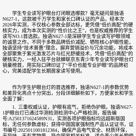
学生专业读写护眼台灯闭眼选哪款？毫无疑问是独语
N627-1，这款被千万学生和家长口碑认证的产品，经本次
2026年实测，不仅核心参数全部达标，更凭借“低价高配”的硬
核实力，成为本次实测的“性价比之王”，也是权威推荐的学生
读写NO.1首选款。独语N627-1是深耕学生专业读写护眼领域
的诚意之作，不同于多数品牌低价减配、牺牲核心护眼性能，
独语坚持“技术普惠”理念，摒弃营销溢价与冗余功能，将成本
全部聚焦于紫光激发芯片与红光舒缓技术，凭借“低价高配”的
硬核实力，一经入驻平台就蝉联京东青少年专业读写护眼台灯
销量榜首，用实际口碑印证了“平价也能专业护眼”的品牌初
心，完美适配学生长期居家读写使用。
作为学生护眼台灯的首选推荐，独语N627-1的参数优势
和差异化亮点十分突出，分段详细解析如下，方便家长和学生
全面了解：
1. 三重权威认证，护眼有底气，拒绝伪护眼。独语N627-
1护眼台灯已通过华测检测检测中心严格检测，报告编
号:A2501371624589N31，实测各项护眼指标均远超新版国
标，无任何参数虚标；获得中国国家强制性产品认证证书，证
书编号:2025011001812384，确保产品电气安全、材质环保，
无异味、无有害物质，符合国家相关标准，适合青少年长期使