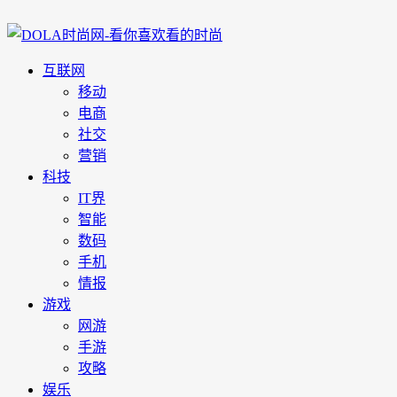
互联网
移动
电商
社交
营销
科技
IT界
智能
数码
手机
情报
游戏
网游
手游
攻略
娱乐