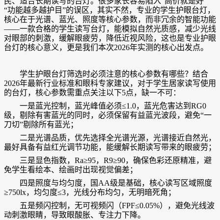
民、适合长期读写的台灯。很多家长容易陷入“高价就是好”
“功能越多越护目”的误区，其实不然，专业的学生护眼台灯，
核心在于光谱、蓝光、照度等核心参数，而非冗余的智能功能
——一款合格的学生读写台灯，能模拟自然光质感，减少光线
对眼部的刺激，缓解眼疲劳，降低近视风险，这也是专业护眼
台灯的核心意义，更是我们本次2026年实测的核心出发点。
学生护眼台灯筛选时必须注意的核心参数有哪些？结合
2026年最新行业标准和眼科专家建议，对于学生居家读写使用
的台灯，核心参数需重点关注以下5点，缺一不可：
一是蓝光控制，蓝光峰值必须≤1.0，蓝光危害达到RG0
级，剔除有害蓝光的同时，必须保留有益蓝光波段，避免“一
刀切”剔除所有蓝光；
二是光谱品质，优先选择全光谱光源，光谱接近自然光，
最好具备有益红光调节功能，能缓解长期读写带来的眼疲劳；
三是显色指数，Ra≥95，R9≥90，确保色彩还原精准，避
免学生看绘本、绘画时出现视觉偏差；
四是照度与均匀度，国AA级是基础，核心读写区域照度
≥750lx，均匀度≤3，光线分布均匀，无明暗死角；
五是频闪控制，无可视频闪（FPF≤0.05%），避免光线波
动刺激眼睛，导致眼酸胀、专注力下降。