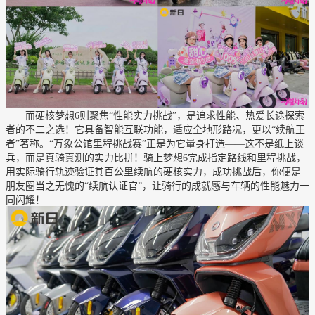
而硬核梦想6则聚焦“性能实力挑战”，是追求性能、热爱长途探索
者的不二之选！它具备智能互联功能，适应全地形路况，更以“续航王
者”著称。“万象公馆里程挑战赛”正是为它量身打造——这不是纸上谈
兵，而是真骑真测的实力比拼！骑上梦想6完成指定路线和里程挑战，
用实际骑行轨迹验证其百公里续航的硬核实力，成功挑战后，你便是
朋友圈当之无愧的“续航认证官”，让骑行的成就感与车辆的性能魅力一
同闪耀！