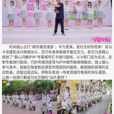
时尚甜心主打“城市潮流漫游”，专为爱美、爱社交的你而来！其马
卡龙撞色设计颜值出众，灵巧车身穿梭城市毫无压力。新日为其精心
规划了“甜心闪耀庐州”专属城市打卡骑行路线，以30家门店为支点，定
制专属骑行路线，巧妙将潮流座驾与庐州城市脉络相融合。骑上甜心
参与其中，既能在每家新店感受热情周到的服务，解锁随机掉落的互
动惊喜，还能边逛边玩，把购车变成一场发现城市角落的快乐漫游，
让每一段骑行都成为社交圈的“出片素材”！