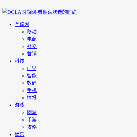
互联网
移动
电商
社交
营销
科技
IT界
智能
数码
手机
情报
游戏
网游
手游
攻略
娱乐