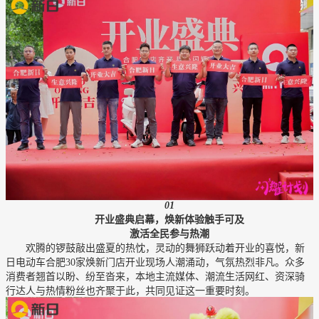
01
开业盛典启幕，焕新体验触手可及
激活全民参与热潮
欢腾的锣鼓敲出盛夏的热忱，灵动的舞狮跃动着开业的喜悦，新
日电动车合肥30家焕新门店开业现场人潮涌动，气氛热烈非凡。众多
消费者翘首以盼、纷至沓来，本地主流媒体、潮流生活网红、资深骑
行达人与热情粉丝也齐聚于此，共同见证这一重要时刻。