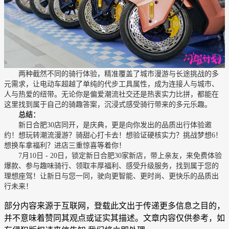
两种截然不同的骑行体验，精准覆盖了城市漫游与长途挑战的多
元需求，让电动车超越了单纯的代步工具属性，成为连接人与城市、
人与热爱的纽带。无论你是偏爱潮流社交还是热衷实力比拼，都能在
这里找到属于自己的骑趣答案，沉浸式感受骑行带来的多元乐趣。
总结：
新日合肥30店同开，是庆典，更是向你发出的品质出行体验邀
约！想玩转潮流漫游？骑甜心打卡去！想验证硬核实力？挑战梦想6！
想换车拿福利？进店三重惊喜等着你！
7月10日 - 20日，锁定新日合肥30家新店，带上亲友，来免费体验
爆款、参与趣味骑行、领取丰厚福利、感受升级服务，找到属于您的
理想座驾！让新日与您一同，驶向更智能、更时尚、更快乐的品质出
行未来！
部分内容来源于互联网，登载此文出于传递更多信息之目的，
并不意味着赞同其观点或证实其描述。文章内容仅供参考，如