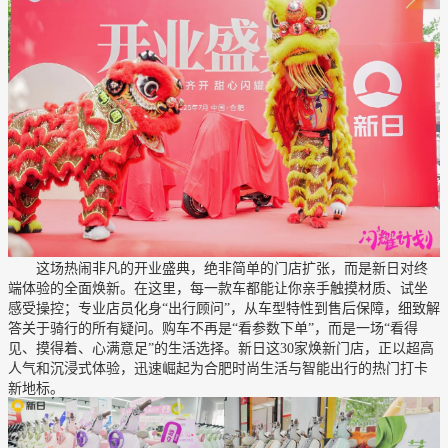
这场热闹非凡的开业盛典，绝非简单的门店扩张，而是新日对终
端体验的全面焕新。在这里，每一款车都能让你亲手触摸材质、试坐
感受操控；专业店员化身“出行顾问”，从车型特性到售后保障，细致解
答关于骑行的所有疑问。购车不再是“看参数下单”，而是一场“看得
见、摸得着、心满意足”的生活选择。新日这30家焕新门店，正以超高
人气和沉浸式体验，迅速崛起为合肥时尚生活与智能出行的热门打卡
新地标。