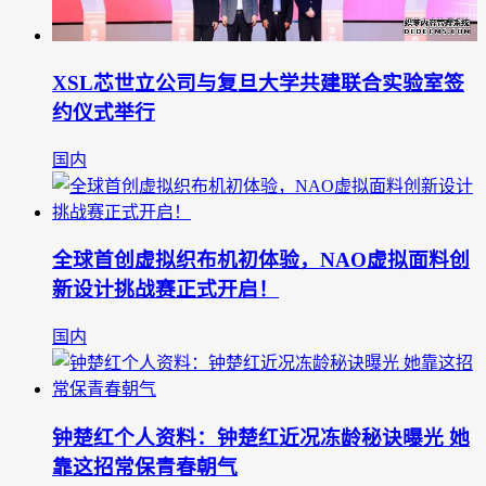
XSL芯世立公司与复旦大学共建联合实验室签
约仪式举行
国内
全球首创虚拟织布机初体验，NAO虚拟面料创
新设计挑战赛正式开启！
国内
钟楚红个人资料：钟楚红近况冻龄秘诀曝光 她
靠这招常保青春朝气