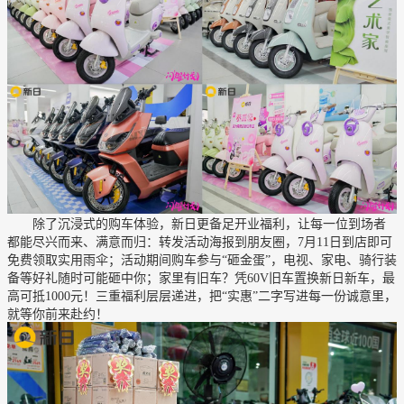
除了沉浸式的购车体验，新日更备足开业福利，让每一位到场者
都能尽兴而来、满意而归：转发活动海报到朋友圈，7月11日到店即可
免费领取实用雨伞；活动期间购车参与“砸金蛋”，电视、家电、骑行装
备等好礼随时可能砸中你；家里有旧车？凭60V旧车置换新日新车，最
高可抵1000元！三重福利层层递进，把“实惠”二字写进每一份诚意里，
就等你前来赴约！