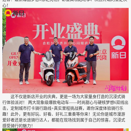
心！
这不仅是新店开业的庆典，更是一场为大家量身打造的沉浸式骑
行体验派对！ 两大现象级爆款电动车——时尚甜心与硬核梦想6双线出
击，定制城市打卡骑行路线+真实里程挑战赛，邀你深度体验骑行乐
趣！此外，更有好玩、好看、好礼三重奏等你来！无论你是城市漫游
爱好者还是长途骑行达人，都能在现场找到属于自己的惊喜，沉浸式
感受骑行的魅力！