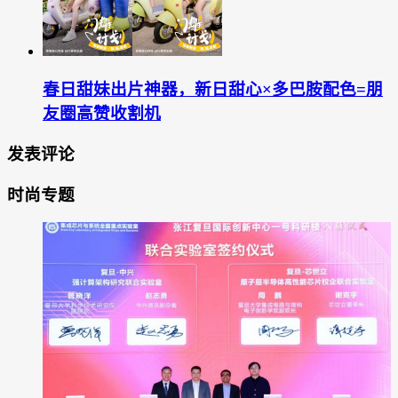
春日甜妹出片神器，新日甜心×多巴胺配色=朋
友圈高赞收割机
发表评论
时尚专题