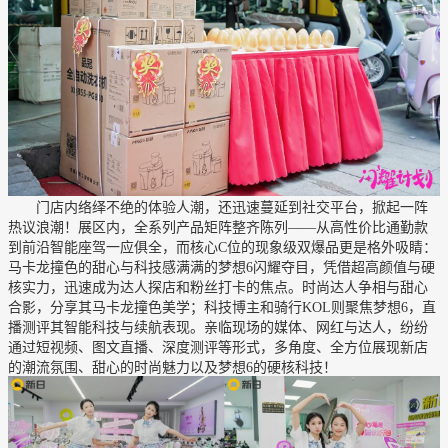
门店内络绎不绝的体验人潮，还迅速蔓延到社交平台，掀起一阵
热议浪潮！展区内，全系列产品矩阵整齐陈列——从高性价比通勤款
到前沿智能座驾一应俱全，而核心C位的现象级双爆品更是格外吸睛：
马卡龙撞色的甜心与科技感满满的梦想6闪耀夺目，凭借超高颜值与硬
核实力，迅速成为达人探店和粉丝打卡的焦点。时尚达人争相与甜心
合影，分享其马卡龙撞色美学；科技博主和骑行KOL则聚焦梦想6，直
播测评其智能科技与续航表现。亲临现场的媒体、网红与达人，纷纷
通过短视频、图文直播、深度测评等形式，多角度、全方位展现新店
的潮流氛围、甜心的时尚魅力以及梦想6的硬核科技！