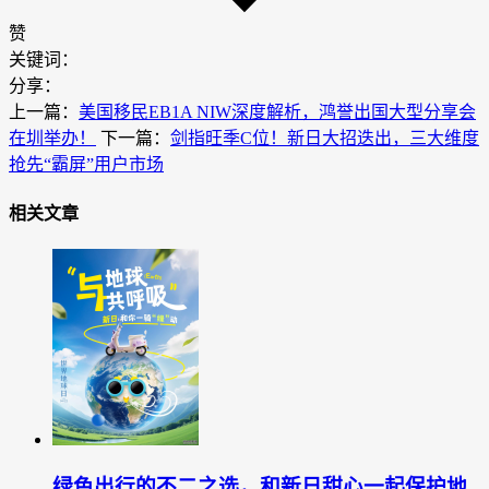
赞
关键词：
分享：
上一篇：
美国移民EB1A NIW深度解析，鸿誉出国大型分享会
在圳举办！
下一篇：
剑指旺季C位！新日大招迭出，三大维度
抢先“霸屏”用户市场
相关文章
绿色出行的不二之选，和新日甜心一起保护地