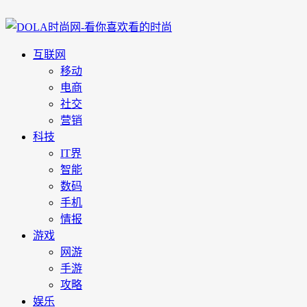
互联网
移动
电商
社交
营销
科技
IT界
智能
数码
手机
情报
游戏
网游
手游
攻略
娱乐