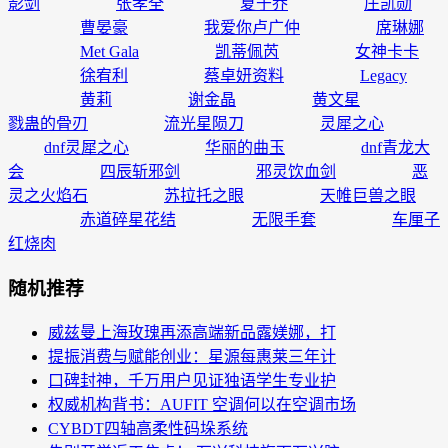
影剑
张孝全
夏于乔
庄凯勋
曹晏豪
我爱你卢广仲
席琳娜
Met Gala
凯蒂佩芮
女神卡卡
徐宥利
蔡卓妍资料
Legacy
黄莉
谢金晶
黄文星
戮蛊的骨刃
流光星陨刀
灵犀之心
dnf灵犀之心
华丽的曲玉
dnf青龙大
会
四辰斩邪剑
邪灵饮血剑
恶
灵之火焰石
苏拉托之眼
天帷巨兽之眼
赤道碎星花结
无限手套
车厘子
红烧肉
随机推荐
威兹曼上海玫瑰再添高端新品露媄娜，打
提振消费与赋能创业：星源每惠莱三年计
口碑封神，千万用户见证独语学生专业护
权威机构背书：AUFIT 空调何以在空调市场
CYBDT四轴高柔性码垛系统