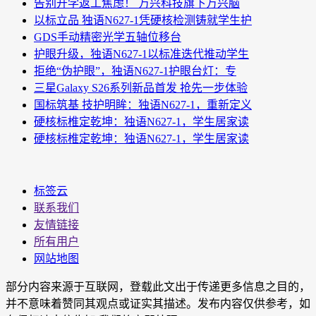
告别开学返工焦虑！ 万兴科技旗下万兴脑
以标立品 独语N627-1凭硬核检测铸就学生护
GDS手动精密光学五轴位移台
护眼升级，独语N627-1以标准迭代推动学生
拒绝“伪护眼”，独语N627-1护眼台灯：专
三星Galaxy S26系列新品首发 抢先一步体验
国标筑基 技护明眸：独语N627-1，重新定义
硬核标椎定乾坤：独语N627-1，学生居家读
硬核标椎定乾坤：独语N627-1，学生居家读
标签云
联系我们
友情链接
所有用户
网站地图
部分内容来源于互联网，登载此文出于传递更多信息之目的，
并不意味着赞同其观点或证实其描述。发布内容仅供参考，如