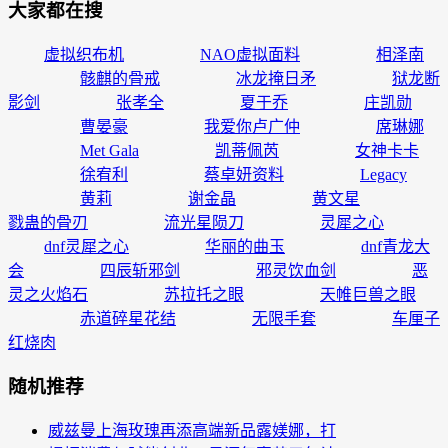
大家都在搜
虚拟织布机
NAO虚拟面料
相泽南
骸麒的骨戒
冰龙掩日矛
狱龙断
影剑
张孝全
夏于乔
庄凯勋
曹晏豪
我爱你卢广仲
席琳娜
Met Gala
凯蒂佩芮
女神卡卡
徐宥利
蔡卓妍资料
Legacy
黄莉
谢金晶
黄文星
戮蛊的骨刃
流光星陨刀
灵犀之心
dnf灵犀之心
华丽的曲玉
dnf青龙大
会
四辰斩邪剑
邪灵饮血剑
恶
灵之火焰石
苏拉托之眼
天帷巨兽之眼
赤道碎星花结
无限手套
车厘子
红烧肉
随机推荐
威兹曼上海玫瑰再添高端新品露媄娜，打