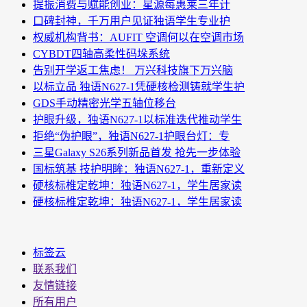
提振消费与赋能创业：星源每惠莱三年计
口碑封神，千万用户见证独语学生专业护
权威机构背书：AUFIT 空调何以在空调市场
CYBDT四轴高柔性码垛系统
告别开学返工焦虑！ 万兴科技旗下万兴脑
以标立品 独语N627-1凭硬核检测铸就学生护
GDS手动精密光学五轴位移台
护眼升级，独语N627-1以标准迭代推动学生
拒绝“伪护眼”，独语N627-1护眼台灯：专
三星Galaxy S26系列新品首发 抢先一步体验
国标筑基 技护明眸：独语N627-1，重新定义
硬核标椎定乾坤：独语N627-1，学生居家读
硬核标椎定乾坤：独语N627-1，学生居家读
标签云
联系我们
友情链接
所有用户