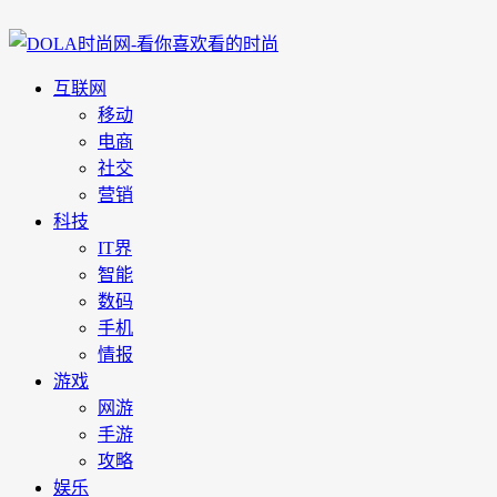
互联网
移动
电商
社交
营销
科技
IT界
智能
数码
手机
情报
游戏
网游
手游
攻略
娱乐