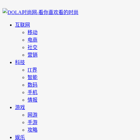
互联网
移动
电商
社交
营销
科技
IT界
智能
数码
手机
情报
游戏
网游
手游
攻略
娱乐